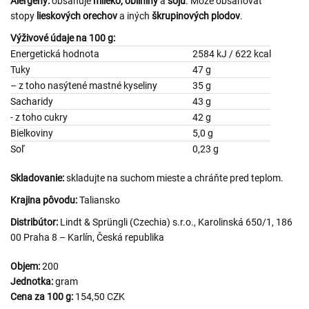
Alergény:
obsahuje
mlieko,
obilniny
a
sóju
. Môže obsahovať
stopy
lieskových orechov
a iných
škrupinových plodov
.
Výživové údaje na 100 g:
Energetická hodnota
2584 kJ / 622 kcal
Tuky
47 g
– z toho nasýtené mastné kyseliny
35 g
Sacharidy
43 g
- z toho cukry
42 g
Bielkoviny
5,0 g
Soľ
0,23 g
Skladovanie:
skladujte na suchom mieste a chráňte pred teplom.
Krajina pôvodu:
Taliansko
Distribútor:
Lindt & Sprüngli (Czechia) s.r.o., Karolinská 650/1, 186
00 Praha 8 – Karlín, Česká republika
Objem:
200
Jednotka:
gram
Cena za 100 g:
154,50 CZK