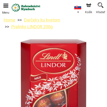
Objednávky prijímame prostredníctvom nášho e-shopu.
Najskorší možný termín doručenia je od 11.8.2026 z
dôvodu dovolenky.
Košík
Hľadať
Menu
Home
Darčeky ku kvetom
Pralinky LINDOR 200g