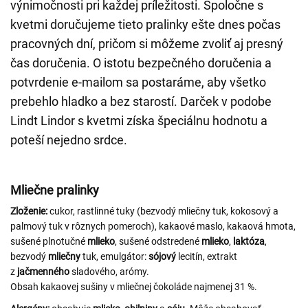
výnimočnosti pri každej príležitosti. Spoločne s
kvetmi doručujeme tieto pralinky ešte dnes počas
pracovných dní, pričom si môžeme zvoliť aj presný
čas doručenia. O istotu bezpečného doručenia a
potvrdenie e-mailom sa postaráme, aby všetko
prebehlo hladko a bez starostí. Darček v podobe
Lindt Lindor s kvetmi získa špeciálnu hodnotu a
poteší nejedno srdce.
Mliečne pralinky
Zloženie:
cukor, rastlinné tuky (bezvodý mliečny tuk, kokosový a
palmový tuk v rôznych pomeroch), kakaové maslo, kakaová hmota,
sušené plnotučné
mlieko
, sušené odstredené
mlieko
,
laktóza
,
bezvodý
mliečny
tuk, emulgátor:
sójový
lecitín, extrakt
z
jačmenného
sladového, arómy.
Obsah kakaovej sušiny v mliečnej čokoláde najmenej 31 %.