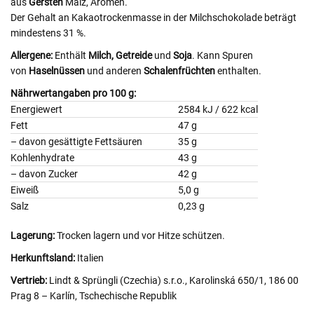
aus
Gersten
Malz, Aromen.
Der Gehalt an Kakaotrockenmasse in der Milchschokolade beträgt
mindestens 31 %.
Allergene:
Enthält
Milch,
Getreide
und
Soja
. Kann Spuren
von
Haselnüssen
und anderen
Schalenfrüchten
enthalten.
Nährwertangaben pro 100 g:
Energiewert
2584 kJ / 622 kcal
Fett
47 g
– davon gesättigte Fettsäuren
35 g
Kohlenhydrate
43 g
– davon Zucker
42 g
Eiweiß
5,0 g
Salz
0,23 g
Lagerung:
Trocken lagern und vor Hitze schützen.
Herkunftsland:
Italien
Vertrieb:
Lindt & Sprüngli (Czechia) s.r.o., Karolinská 650/1, 186 00
Prag 8 – Karlín, Tschechische Republik