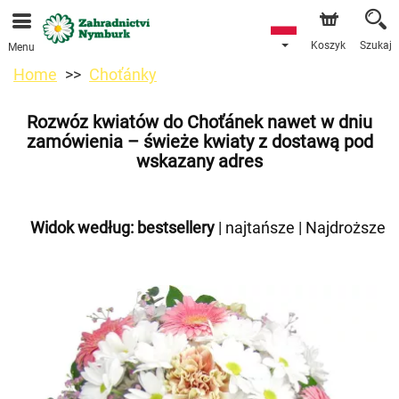
Przyjmujemy zamówienia za pośrednictwem naszego
sklepu internetowego. Najbliższy możliwy termin dostawy
to 11.08.2026 z powodu urlopu.
Koszyk
Szukaj
Menu
Home
Choťánky
Rozwóz kwiatów do Choťánek nawet w dniu
zamówienia – świeże kwiaty z dostawą pod
wskazany adres
Widok według:
bestsellery
|
najtańsze
|
Najdroższe