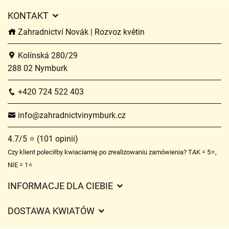
KONTAKT
Zahradnictví Novák | Rozvoz květin
Kolínská 280/29
288 02 Nymburk
+420 724 522 403
info@zahradnictvinymburk.cz
4.7/5 ⭐ (101 opinii)
Czy klient poleciłby kwiaciarnię po zrealizowaniu zamówienia? TAK = 5⭐,
NIE = 1⭐
INFORMACJE DLA CIEBIE
Regulamin sklepu internetowego
DOSTAWA KWIATÓW
Ochrona danych osobowych
Opłaty za dostawę