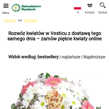
Przyjmujemy zamówienia za pośrednictwem naszego
sklepu internetowego. Najbliższy możliwy termin dostawy
to 11.08.2026 z powodu urlopu.
Koszyk
Szukaj
Menu
Home
Vestec
Rozwóz kwiatów w Vesticu z dostawą tego
samego dnia – zamów piękne kwiaty online
Widok według:
bestsellery
|
najtańsze
|
Najdroższe