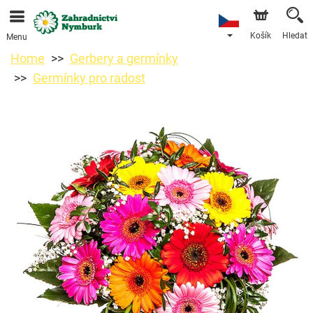
Objednávky přes e-shop přijímáme. Nejbližší možné
doručení je od 11.8.2026 z důvodu dovolené.
Košík
Hledat
Menu
Home
Gerbery a germínky
Germínky pro radost