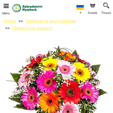
Ми приймаємо замовлення через наш інтернет-
магазин. Найближча можлива дата доставки —
11.08.2026 у зв’язку з відпусткою.
Кошик
Пошук
Menu
Home
Гербери та міні-гербери
Герміні для радості