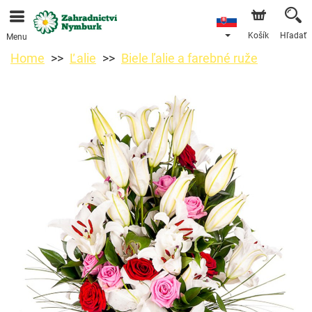
Objednávky prijímame prostredníctvom nášho e-shopu.
Najskorší možný termín doručenia je od 11.8.2026 z
dôvodu dovolenky.
Košík
Hľadať
Menu
Home
Ľalie
Biele ľalie a farebné ruže