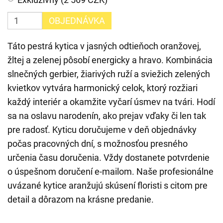
OBJEDNÁVKA
Táto pestrá kytica v jasných odtieňoch oranžovej,
žltej a zelenej pôsobí energicky a hravo. Kombinácia
slnečných gerbier, žiarivých ruží a sviežich zelených
kvietkov vytvára harmonický celok, ktorý rozžiari
každý interiér a okamžite vyčarí úsmev na tvári. Hodí
sa na oslavu narodenín, ako prejav vďaky či len tak
pre radosť. Kyticu doručujeme v deň objednávky
počas pracovných dní, s možnosťou presného
určenia času doručenia. Vždy dostanete potvrdenie
o úspešnom doručení e-mailom. Naše profesionálne
uvázané kytice aranžujú skúsení floristi s citom pre
detail a dôrazom na krásne predanie.