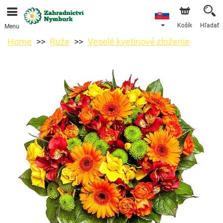
Objednávky prijímame prostredníctvom nášho e-shopu.
Najskorší možný termín doručenia je od 11.8.2026 z
dôvodu dovolenky.
Košík
Hľadať
Menu
Home
Ruže
Veselé kvetinové zloženie