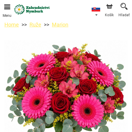
Objednávky prijímame prostredníctvom nášho e-shopu.
Najskorší možný termín doručenia je od 11.8.2026 z
dôvodu dovolenky.
Košík
Hľadať
Menu
Home
Ruže
Marion