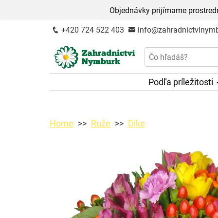
Objednávky prijímame prostred
+420 724 522 403
info@zahradnictvinymb
Podľa príležitosti
Home
Ruže
Dike