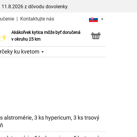
 11.8.2026 z dôvodu dovolenky.
ručenie
|
Kontaktujte nás
Akákoľvek kytica môže byť doručená
Služba Click & Collect
v okruhu 25 km
rčeky ku kvetom
ks alstromérie, 3 ks hypericum, 3 ks trsový
eň