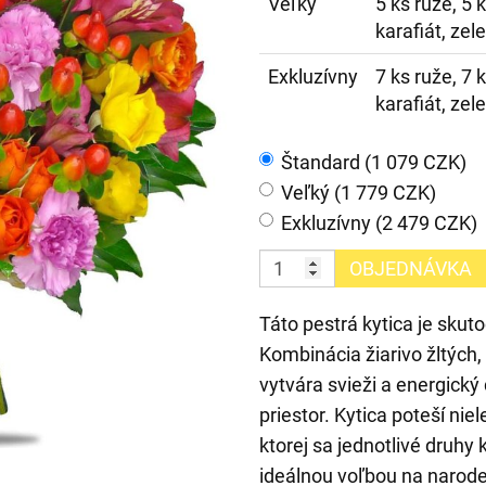
Veľký
5 ks ruže, 5 
karafiát, zel
Exkluzívny
7 ks ruže, 7 
karafiát, zel
Štandard (1 079 CZK)
Veľký (1 779 CZK)
Exkluzívny (2 479 CZK)
OBJEDNÁVKA
Táto pestrá kytica je skut
Kombinácia žiarivo žltých,
vytvára svieži a energický
priestor. Kytica poteší ni
ktorej sa jednotlivé druh
ideálnou voľbou na narode