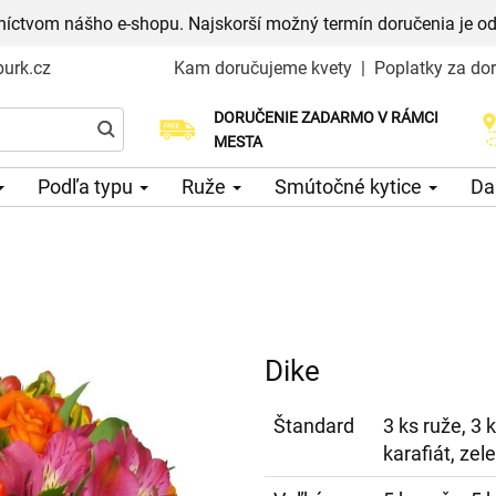
níctvom nášho e-shopu. Najskorší možný termín doručenia je od
urk.cz
Kam doručujeme kvety
|
Poplatky za do
DORUČENIE ZADARMO V RÁMCI
Vyberte si dátum doručenia
MESTA
Podľa typu
Ruže
Smútočné kytice
Da
Dike
Štandard
3 ks ruže, 3 
karafiát, zel