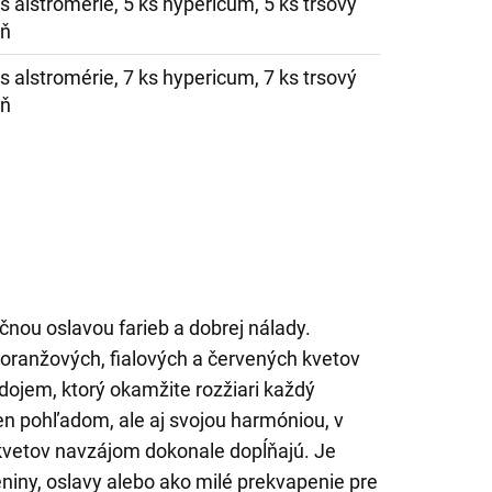
ks alstromérie, 5 ks hypericum, 5 ks trsový
eň
ks alstromérie, 7 ks hypericum, 7 ks trsový
eň
očnou oslavou farieb a dobrej nálady.
 oranžových, fialových a červených kvetov
 dojem, ktorý okamžite rozžiari každý
elen pohľadom, ale aj svojou harmóniou, v
y kvetov navzájom dokonale dopĺňajú. Je
niny, oslavy alebo ako milé prekvapenie pre