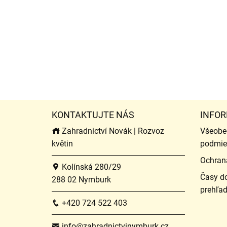
KONTAKTUJTE NÁS
INFOR
Zahradnictví Novák | Rozvoz
Všeobe
květin
podmie
Ochran
Kolínská 280/29
Časy do
288 02 Nymburk
prehľa
+420 724 522 403
info@zahradnictvinymburk.cz