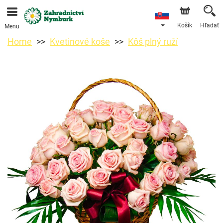
Objednávky prijímame prostredníctvom nášho e-shopu.
Najskorší možný termín doručenia je od 11.8.2026 z
dôvodu dovolenky.
Košík
Hľadať
Menu
Home
Kvetinové koše
Kôš plný ruží