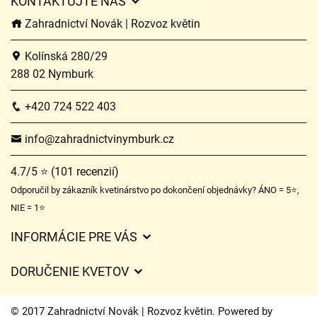
KONTAKTUJTE NÁS
Zahradnictví Novák | Rozvoz květin
Kolínská 280/29
288 02 Nymburk
+420 724 522 403
info@zahradnictvinymburk.cz
4.7/5 ⭐ (101 recenzií)
Odporučil by zákazník kvetinárstvo po dokončení objednávky? ÁNO = 5⭐,
NIE = 1⭐
INFORMÁCIE PRE VÁS
Všeobecné obchodné podmienky
DORUČENIE KVETOV
Ochrana osobných údajov
Poplatky za doručenie
Časy doručenia kvetov – prehľad možností
© 2017 Zahradnictví Novák | Rozvoz květin. Powered by