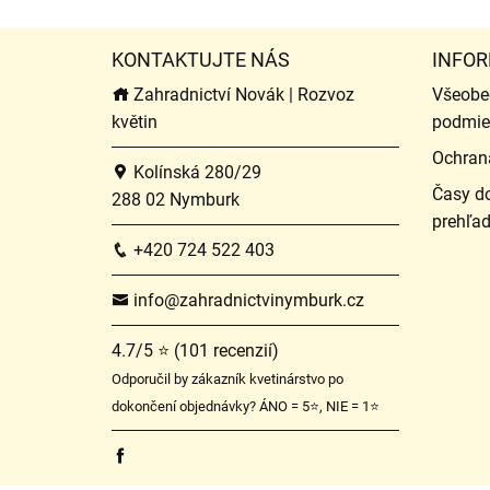
KONTAKTUJTE NÁS
INFOR
Zahradnictví Novák | Rozvoz
Všeobe
květin
podmie
Ochran
Kolínská 280/29
Časy do
288 02 Nymburk
prehľa
+420 724 522 403
info@zahradnictvinymburk.cz
4.7/5 ⭐ (101 recenzií)
Odporučil by zákazník kvetinárstvo po
dokončení objednávky? ÁNO = 5⭐, NIE = 1⭐