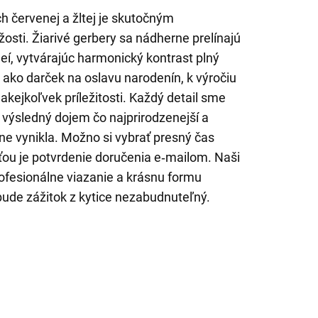
h červenej a žltej je skutočným
žosti. Žiarivé gerbery sa nádherne prelínajú
eí, vytvárajúc harmonický kontrast plný
e ako darček na oslavu narodenín, k výročiu
i akejkoľvek príležitosti. Každý detail sme
ol výsledný dojem čo najprirodzenejší a
e vynikla. Možno si vybrať presný čas
ou je potvrdenie doručenia e‑mailom. Naši
profesionálne viazanie a krásnu formu
ude zážitok z kytice nezabudnuteľný.