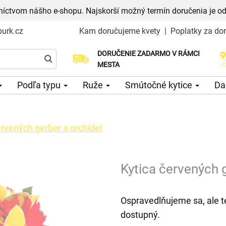
níctvom nášho e-shopu. Najskorší možný termín doručenia je od
urk.cz
Kam doručujeme kvety
|
Poplatky za do
DORUČENIE ZADARMO V RÁMCI
Vyberte si dátum doručenia
MESTA
Podľa typu
Ruže
Smútočné kytice
Da
ervených gerber a orchideí
Kytica červených 
Ospravedlňujeme sa, ale t
dostupný.