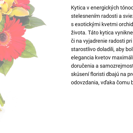
Kytica v energických tónoc
stelesnením radosti a svie
s exotickými kvetmi orchid
života. Táto kytica vynikn
či na vyjadrenie radosti pr
starostlivo doladili, aby b
elegancia kvetov maximáln
doručenia a samozrejmosť
skúsení floristi dbajú na 
odovzdania, vďaka čomu b