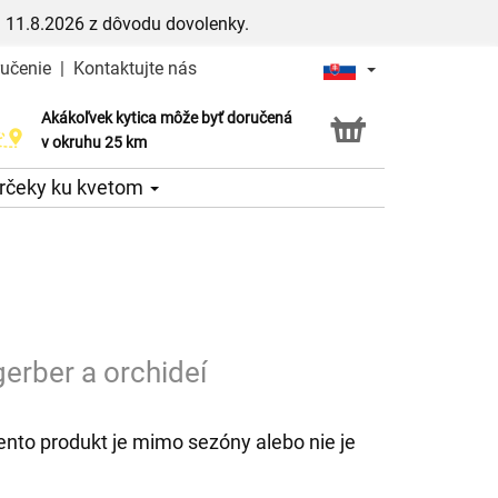
 11.8.2026 z dôvodu dovolenky.
ručenie
|
Kontaktujte nás
Akákoľvek kytica môže byť doručená
Služba Click & Collect
v okruhu 25 km
rčeky ku kvetom
gerber a orchideí
ento produkt je mimo sezóny alebo nie je