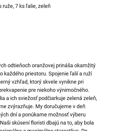
s ruže, 7 ks ľalie, zeleň
ivých odtieňoch oranžovej prináša okamžitý
 každého priestoru. Spojenie ľalií a ruží
rný vzhľad, ktorý skvele vynikne pri
o prekvapenie pre niekoho výnimočného.
a a ich sviežosť podčiarkuje zelená zeleň,
rne zvýrazňuje. My doručujeme v deň
ných dní a ponúkame možnosť výberu
aši skúsení floristi dbajú na to, aby bola
esionálne a maximálne starostlivo. Po