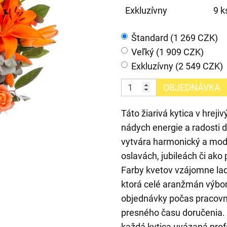
Exkluzívny
9 k
Štandard (1 269 CZK)
Veľký (1 909 CZK)
Exkluzívny (2 549 CZK)
OBJEDNÁVKA
Táto žiarivá kytica v hrej
nádych energie a radosti do
vytvára harmonický a mode
oslavách, jubileách či ak
Farby kvetov vzájomne ladi
ktorá celé aranžmán výbo
objednávky počas pracov
presného času doručenia. N
každá kytica uvázaná prof