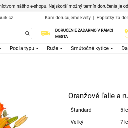
níctvom nášho e-shopu. Najskorší možný termín doručenia je od
urk.cz
Kam doručujeme kvety
|
Poplatky za do
DORUČENIE ZADARMO V RÁMCI
Vyberte si dátum doručenia
MESTA
Podľa typu
Ruže
Smútočné kytice
Da
Oranžové ľalie a r
Štandard
5 k
Veľký
7 k