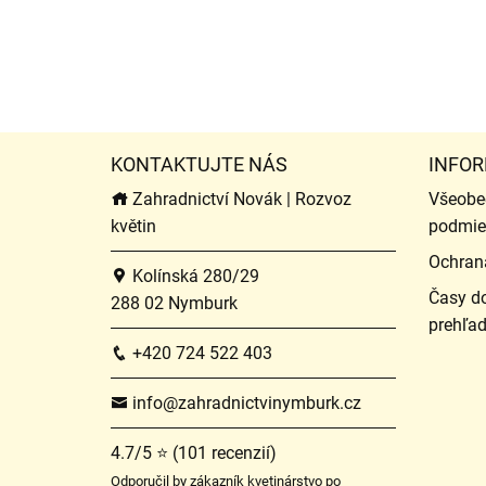
KONTAKTUJTE NÁS
INFOR
Zahradnictví Novák | Rozvoz
Všeobe
květin
podmie
Ochran
Kolínská 280/29
Časy do
288 02 Nymburk
prehľa
+420 724 522 403
info@zahradnictvinymburk.cz
4.7/5 ⭐ (101 recenzií)
Odporučil by zákazník kvetinárstvo po