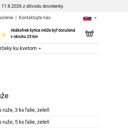
 11.8.2026 z dôvodu dovolenky.
ručenie
|
Kontaktujte nás
Akákoľvek kytica môže byť doručená
Služba Click & Collect
v okruhu 25 km
rčeky ku kvetom
uže
s ruže, 3 ks ľalie, zeleň
s ruže, 5 ks ľalie, zeleň