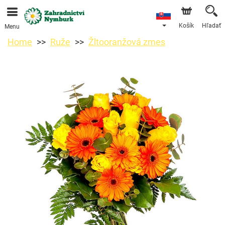
Objednávky prijímame prostredníctvom nášho e-shopu.
Najskorší možný termín doručenia je od 11.8.2026 z
dôvodu dovolenky.
Košík
Hľadať
Menu
Home
Ruže
Žltooranžová zmes