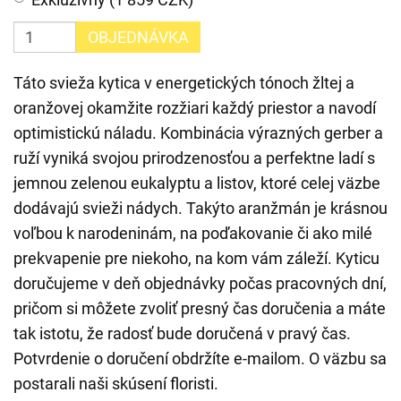
OBJEDNÁVKA
Táto svieža kytica v energetických tónoch žltej a
oranžovej okamžite rozžiari každý priestor a navodí
optimistickú náladu. Kombinácia výrazných gerber a
ruží vyniká svojou prirodzenosťou a perfektne ladí s
jemnou zelenou eukalyptu a listov, ktoré celej väzbe
dodávajú svieži nádych. Takýto aranžmán je krásnou
voľbou k narodeninám, na poďakovanie či ako milé
prekvapenie pre niekoho, na kom vám záleží. Kyticu
doručujeme v deň objednávky počas pracovných dní,
pričom si môžete zvoliť presný čas doručenia a máte
tak istotu, že radosť bude doručená v pravý čas.
Potvrdenie o doručení obdržíte e-mailom. O väzbu sa
postarali naši skúsení floristi.