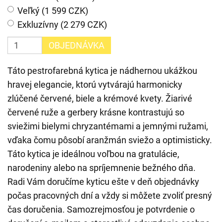
Veľký (1 599 CZK)
Exkluzívny (2 279 CZK)
OBJEDNÁVKA
Táto pestrofarebná kytica je nádhernou ukážkou
hravej elegancie, ktorú vytvárajú harmonicky
zlúčené červené, biele a krémové kvety. Žiarivé
červené ruže a gerbery krásne kontrastujú so
sviežimi bielymi chryzantémami a jemnými ružami,
vďaka čomu pôsobí aranžmán sviežo a optimisticky.
Táto kytica je ideálnou voľbou na gratulácie,
narodeniny alebo na spríjemnenie bežného dňa.
Radi Vám doručíme kyticu ešte v deň objednávky
počas pracovných dní a vždy si môžete zvoliť presný
čas doručenia. Samozrejmosťou je potvrdenie o