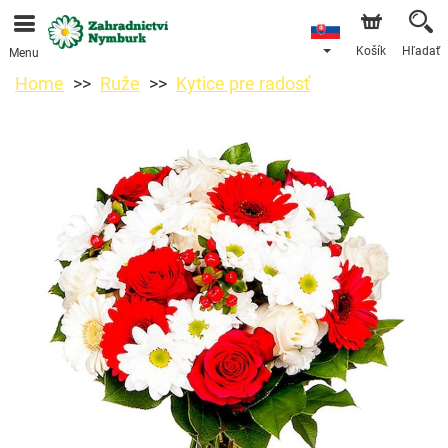
Objednávky prijímame prostredníctvom nášho e-shopu.
Najskorší možný termín doručenia je od 11.8.2026 z
dôvodu dovolenky.
Košík
Hľadať
Menu
Home
Ruže
Kytice pre radosť