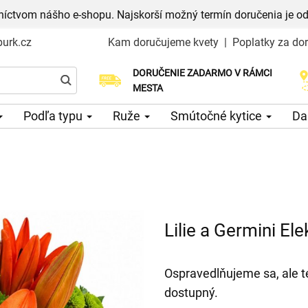
níctvom nášho e-shopu. Najskorší možný termín doručenia je od
urk.cz
Kam doručujeme kvety
|
Poplatky za do
DORUČENIE ZADARMO V RÁMCI
Vyberte si dátum doručenia
MESTA
Podľa typu
Ruže
Smútočné kytice
Da
Lilie a Germini Ele
Ospravedlňujeme sa, ale t
dostupný.