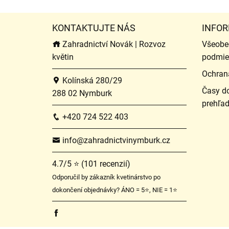
KONTAKTUJTE NÁS
INFOR
Zahradnictví Novák | Rozvoz
Všeobe
květin
podmie
Ochran
Kolínská 280/29
Časy do
288 02 Nymburk
prehľa
+420 724 522 403
info@zahradnictvinymburk.cz
4.7/5 ⭐ (101 recenzií)
Odporučil by zákazník kvetinárstvo po
dokončení objednávky? ÁNO = 5⭐, NIE = 1⭐