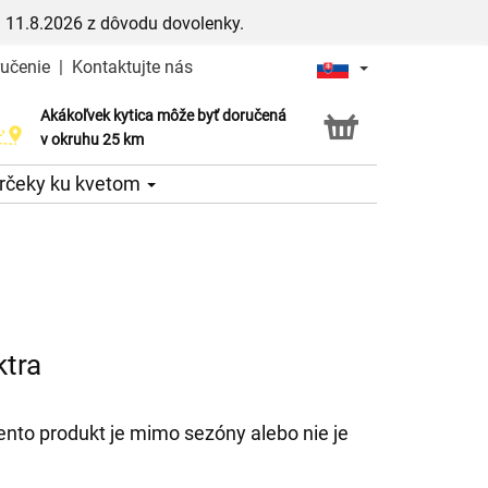
 11.8.2026 z dôvodu dovolenky.
ručenie
|
Kontaktujte nás
Akákoľvek kytica môže byť doručená
Služba Click & Collect
v okruhu 25 km
rčeky ku kvetom
ktra
ento produkt je mimo sezóny alebo nie je