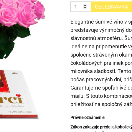
OBJEDNÁVKA
Elegantné šumivé víno v s
predstavuje výnimočný dop
slávnostnú atmosféru. Šum
ideálne na pripomenutie v
spoločne stráveným okam
čokoládových praliniek p
milovníka sladkostí. Tento
počas pracovných dní, pri
Garantujeme spoľahlivé do
mailu. S touto kombináciou
príležitosť na spoločný záž
Právne oznámenie:
Zákon zakazuje predaj alkoholi