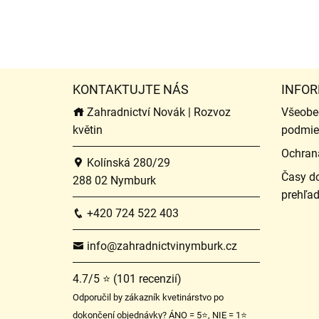
KONTAKTUJTE NÁS
INFOR
Zahradnictví Novák | Rozvoz
Všeobe
květin
podmie
Ochran
Kolínská 280/29
Časy do
288 02 Nymburk
prehľa
+420 724 522 403
info@zahradnictvinymburk.cz
4.7/5 ⭐ (101 recenzií)
Odporučil by zákazník kvetinárstvo po
dokončení objednávky? ÁNO = 5⭐, NIE = 1⭐