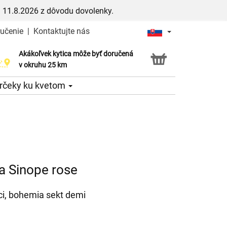
 11.8.2026 z dôvodu dovolenky.
ručenie
|
Kontaktujte nás
Akákoľvek kytica môže byť doručená
Služba Click & Collect
v okruhu 25 km
rčeky ku kvetom
a Sinope rose
ci, bohemia sekt demi