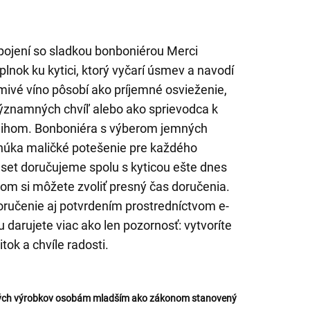
pojení so sladkou bonboniérou Merci
lnok ku kytici, ktorý vyčarí úsmev a navodí
ivé víno pôsobí ako príjemné osvieženie,
ýznamných chvíľ alebo ako sprievodca k
ihom. Bonboniéra s výberom jemných
onúka maličké potešenie pre každého
 set doručujeme spolu s kyticou ešte dnes
čom si môžete zvoliť presný čas doručenia.
ručenie aj potvrdením prostredníctvom e-
 darujete viac ako len pozornosť: vytvoríte
itok a chvíle radosti.
ckých výrobkov osobám mladším ako zákonom stanovený