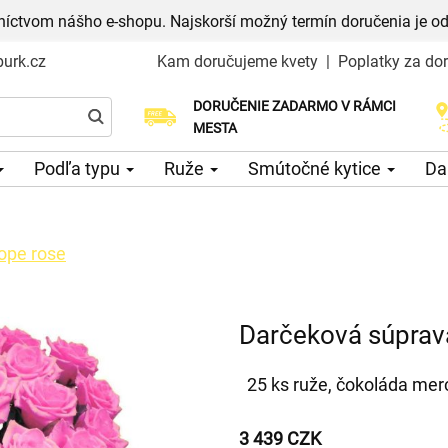
níctvom nášho e-shopu. Najskorší možný termín doručenia je od
urk.cz
Kam doručujeme kvety
|
Poplatky za do
DORUČENIE ZADARMO V RÁMCI
Vyberte si dátum doručenia
MESTA
Podľa typu
Ruže
Smútočné kytice
Da
ope rose
Darčeková súprav
25 ks ruže, čokoláda mer
3 439 CZK