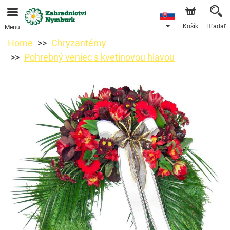
Objednávky prijímame prostredníctvom nášho e-shopu.
Najskorší možný termín doručenia je od 11.8.2026 z
dôvodu dovolenky.
Košík
Hľadať
Menu
Home
Chryzantémy
Pohrebný veniec s kvetinovou hlavou