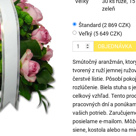
Veľký
30 ks ruže, 15
zeleň
Štandard (2 869 CZK)
Veľký (5 649 CZK)
OBJEDNÁVKA
Smútočný aranžmán, ktorý
tvorený z ruží jemnej ružo
čerstvé lístie. Pôsobí poko
rozlúčenie. Biela stuha 
celkový vzhľad. Tento pr
pracovných dní a ponúka
vašich potrieb. Zaručujeme
posielame e-mailom. Môž
siene, kostola alebo na mi