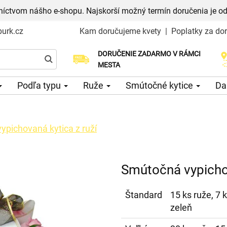
níctvom nášho e-shopu. Najskorší možný termín doručenia je od
urk.cz
Kam doručujeme kvety
|
Poplatky za do
DORUČENIE ZADARMO V RÁMCI
Vyberte si dátum doručenia
MESTA
Podľa typu
Ruže
Smútočné kytice
Da
pichovaná kytica z ruží
Smútočná vypichov
Štandard
15 ks ruže, 7 
zeleň