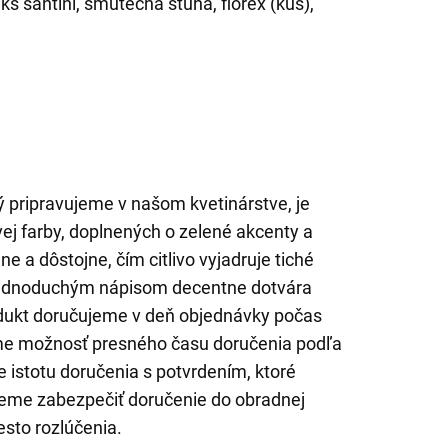
 ks santini, smutečná stuha, florex (kus),
 pripravujeme v našom kvetinárstve, je
vej farby, doplnených o zelené akcenty a
jne a dôstojne, čím citlivo vyjadruje tiché
s jednoduchým nápisom decentne dotvára
odukt doručujeme v deň objednávky počas
me možnosť presného času doručenia podľa
 istotu doručenia s potvrdením, ktoré
eme zabezpečiť doručenie do obradnej
esto rozlúčenia.