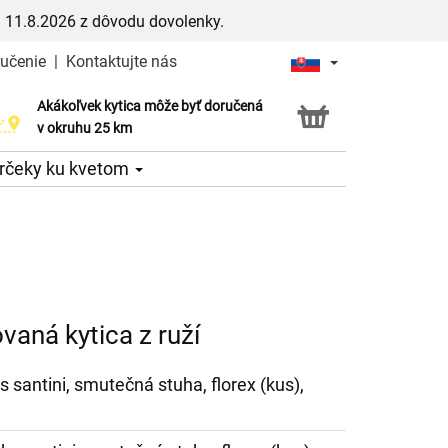
 11.8.2026 z dôvodu dovolenky.
ručenie
|
Kontaktujte nás
Akákoľvek kytica môže byť doručená
Služba Click & Collect
v okruhu 25 km
rčeky ku kvetom
aná kytica z ruží
ks santini, smutečná stuha, florex (kus),