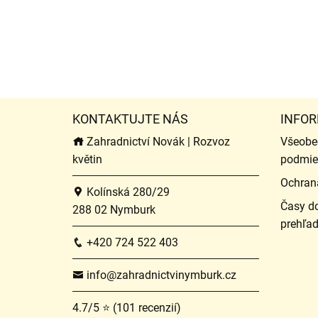
KONTAKTUJTE NÁS
INFOR
Zahradnictví Novák | Rozvoz
Všeobe
květin
podmie
Ochran
Kolínská 280/29
Časy do
288 02 Nymburk
prehľa
+420 724 522 403
info@zahradnictvinymburk.cz
4.7/5 ⭐ (101 recenzií)