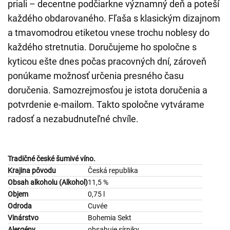
priali – decentne podčiarkne významný deň a poteší
každého obdarovaného. Fľaša s klasickým dizajnom
a tmavomodrou etiketou vnese trochu noblesy do
každého stretnutia. Doručujeme ho spoločne s
kyticou ešte dnes počas pracovných dní, zároveň
ponúkame možnosť určenia presného času
doručenia. Samozrejmosťou je istota doručenia a
potvrdenie e-mailom. Takto spoločne vytvárame
radosť a nezabudnuteľné chvíle.
Tradičné české šumivé víno.
Krajina pôvodu
Česká republika
Obsah alkoholu (Alkohol)
11,5 %
Objem
0,75 l
Odroda
Cuvée
Vinárstvo
Bohemia Sekt
Alergény
obsahuje sírniky