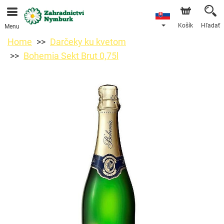
Objednávky prijímame prostredníctvom nášho e-shopu.
Najskorší možný termín doručenia je od 11.8.2026 z
dôvodu dovolenky.
Košík
Hľadať
Menu
Home
Darčeky ku kvetom
Bohemia Sekt Brut 0,75l