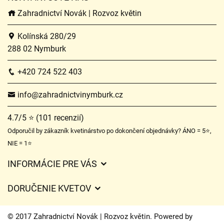
Zahradnictví Novák | Rozvoz květin
Kolínská 280/29
288 02 Nymburk
+420 724 522 403
info@zahradnictvinymburk.cz
4.7/5 ⭐ (101 recenzií)
Odporučil by zákazník kvetinárstvo po dokončení objednávky? ÁNO = 5⭐,
NIE = 1⭐
INFORMÁCIE PRE VÁS
Všeobecné obchodné podmienky
DORUČENIE KVETOV
Ochrana osobných údajov
Poplatky za doručenie
Časy doručenia kvetov – prehľad možností
© 2017 Zahradnictví Novák | Rozvoz květin. Powered by
Kam doručujeme kvety