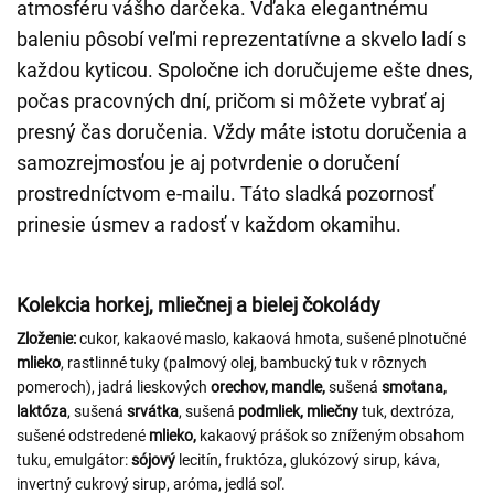
atmosféru vášho darčeka. Vďaka elegantnému
baleniu pôsobí veľmi reprezentatívne a skvelo ladí s
každou kyticou. Spoločne ich doručujeme ešte dnes,
počas pracovných dní, pričom si môžete vybrať aj
presný čas doručenia. Vždy máte istotu doručenia a
samozrejmosťou je aj potvrdenie o doručení
prostredníctvom e-mailu. Táto sladká pozornosť
prinesie úsmev a radosť v každom okamihu.
Kolekcia horkej, mliečnej a bielej čokolády
Zloženie:
cukor, kakaové maslo, kakaová hmota, sušené plnotučné
mlieko
, rastlinné tuky (palmový olej, bambucký tuk v rôznych
pomeroch), jadrá lieskových
orechov,
mandle,
sušená
smotana,
laktóza
, sušená
srvátka
, sušená
podmliek, mliečny
tuk, dextróza,
sušené odstredené
mlieko,
kakaový prášok so zníženým obsahom
tuku, emulgátor:
sójový
lecitín, fruktóza, glukózový sirup, káva,
invertný cukrový sirup, aróma, jedlá soľ.