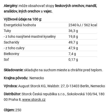
Alergény:
môže obsahovať stopy
lieskových orechov, mandlí,
arašidov, iných orechov
a
vajec.
Výživové údaje na 100 g:
Energetická hodnota
2340 kJ / 562 kcal
Tuky
36,3 g
- z toho nasýtené mastné kyseliny
19,8 g
Sacharidy
49,7 g
- z toho cukry
47,9 g
Bielkoviny
7,4 g
Soľ
0,17 g
Skladovanie:
skladujte na suchom mieste a chráňte pred teplom.
Krajina pôvodu:
Nemecko
Výrobca:
August Storck KG, Waldstr. 27, D-13403 Berlín, Nemecko
Distribútor:
Storck Česká republika s.r.o., Sokolovská 100/94, 180
00 Praha 8,
www.storck.cz
Objem:
250