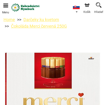
Objednávky prijímame prostredníctvom nášho e-shopu.
Najskorší možný termín doručenia je od 11.8.2026 z
dôvodu dovolenky.
Košík
Hľadať
Menu
Home
Darčeky ku kvetom
Čokoláda Merci červená 250G