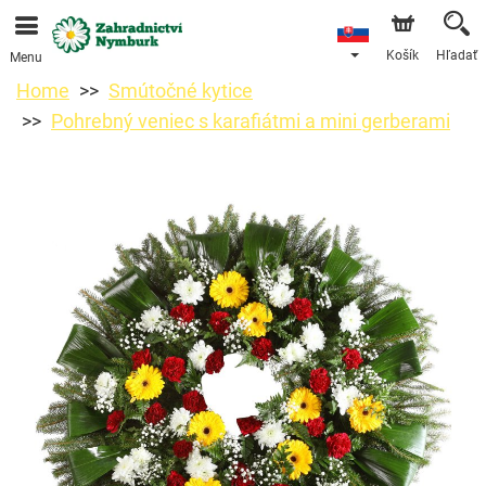
Objednávky prijímame prostredníctvom nášho e-shopu.
Najskorší možný termín doručenia je od 11.8.2026 z
dôvodu dovolenky.
Košík
Hľadať
Menu
Home
Smútočné kytice
Pohrebný veniec s karafiátmi a mini gerberami