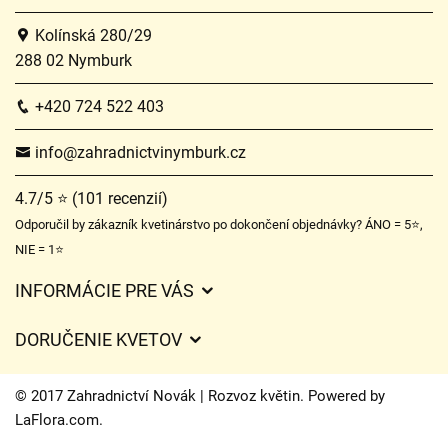
Kolínská 280/29
288 02 Nymburk
+420 724 522 403
info@zahradnictvinymburk.cz
4.7/5 ⭐ (101 recenzií)
Odporučil by zákazník kvetinárstvo po dokončení objednávky? ÁNO = 5⭐,
NIE = 1⭐
INFORMÁCIE PRE VÁS
Všeobecné obchodné podmienky
DORUČENIE KVETOV
Ochrana osobných údajov
Poplatky za doručenie
Časy doručenia kvetov – prehľad možností
© 2017 Zahradnictví Novák | Rozvoz květin. Powered by
Kam doručujeme kvety
LaFlora.com
.
Súbory cookie