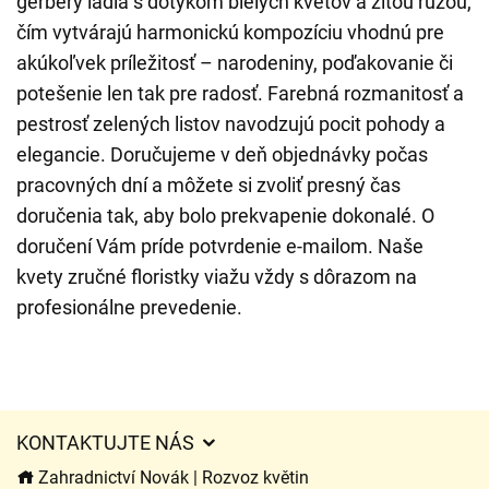
gerbery ladia s dotykom bielych kvetov a žltou ružou,
čím vytvárajú harmonickú kompozíciu vhodnú pre
akúkoľvek príležitosť – narodeniny, poďakovanie či
potešenie len tak pre radosť. Farebná rozmanitosť a
pestrosť zelených listov navodzujú pocit pohody a
elegancie. Doručujeme v deň objednávky počas
pracovných dní a môžete si zvoliť presný čas
doručenia tak, aby bolo prekvapenie dokonalé. O
doručení Vám príde potvrdenie e-mailom. Naše
kvety zručné floristky viažu vždy s dôrazom na
profesionálne prevedenie.
KONTAKTUJTE NÁS
Zahradnictví Novák | Rozvoz květin