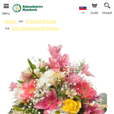
Objednávky prijímame prostredníctvom nášho e-shopu.
Najskorší možný termín doručenia je od 11.8.2026 z
dôvodu dovolenky.
Košík
Hľadať
Menu
Home
Kvetinové koše
Kôš zmiešaných kvetov