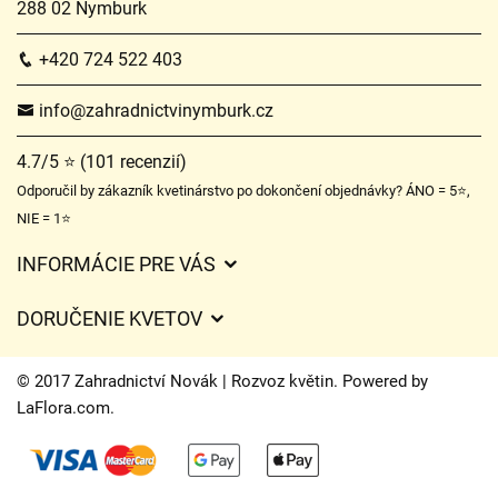
288 02 Nymburk
+420 724 522 403
info@zahradnictvinymburk.cz
4.7/5 ⭐ (101 recenzií)
Odporučil by zákazník kvetinárstvo po dokončení objednávky? ÁNO = 5⭐,
NIE = 1⭐
INFORMÁCIE PRE VÁS
Všeobecné obchodné podmienky
DORUČENIE KVETOV
Ochrana osobných údajov
Poplatky za doručenie
Časy doručenia kvetov – prehľad možností
© 2017 Zahradnictví Novák | Rozvoz květin. Powered by
Kam doručujeme kvety
LaFlora.com
.
Súbory cookie
Kontaktujte nás