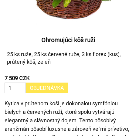
Ohromujúci kôš ruží
25 ks ruže, 25 ks červené ruže, 3 ks florex (kus),
prútený kôš, zeleň
7 509 CZK
OBJEDNÁVKA
Kytica v prútenom koši je dokonalou symfóniou
bielych a červených ruží, ktoré spolu vytvárajú
elegantný a slávnostný dojem. Tento pôsobivý
aranžmán pôsobí luxusne a zároveň veľmi prívetivo,