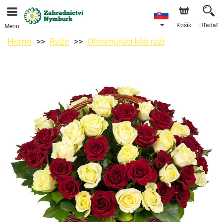
Objednávky prijímame prostredníctvom nášho e-shopu.
Najskorší možný termín doručenia je od 11.8.2026 z
dôvodu dovolenky.
Košík
Hľadať
Menu
Home
Ruže
Ohromujúci kôš ruží