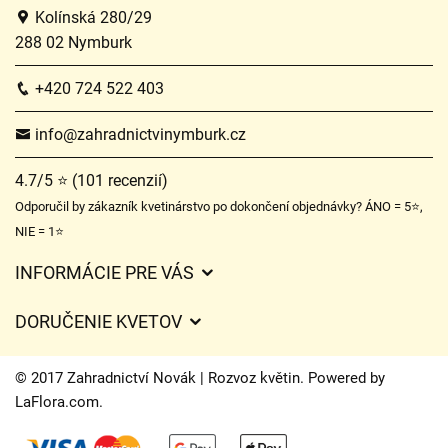
Kolínská 280/29
288 02 Nymburk
+420 724 522 403
info@zahradnictvinymburk.cz
4.7/5 ⭐ (101 recenzií)
Odporučil by zákazník kvetinárstvo po dokončení objednávky? ÁNO = 5⭐,
NIE = 1⭐
INFORMÁCIE PRE VÁS
Všeobecné obchodné podmienky
DORUČENIE KVETOV
Ochrana osobných údajov
Poplatky za doručenie
Časy doručenia kvetov – prehľad možností
© 2017 Zahradnictví Novák | Rozvoz květin. Powered by
Kam doručujeme kvety
LaFlora.com
.
Súbory cookie