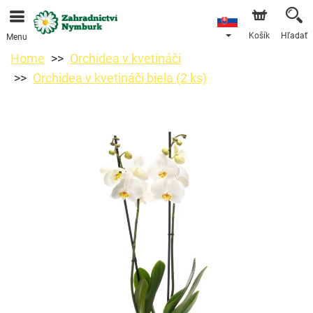
Objednávky prijímame prostredníctvom nášho e-shopu.
Najskorší možný termín doručenia je od 11.8.2026 z
dôvodu dovolenky.
Košík
Hľadať
Menu
Home
Orchidea v kvetináči
Orchidea v kvetináči biela (2 ks)