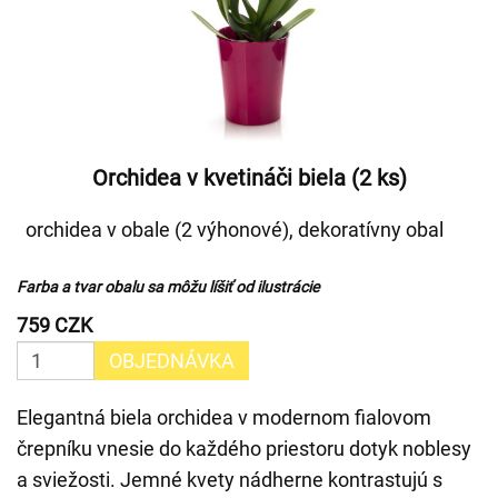
Orchidea v kvetináči biela (2 ks)
orchidea v obale (2 výhonové), dekoratívny obal
Farba a tvar obalu sa môžu líšiť od ilustrácie
759 CZK
OBJEDNÁVKA
Elegantná biela orchidea v modernom fialovom
črepníku vnesie do každého priestoru dotyk noblesy
a sviežosti. Jemné kvety nádherne kontrastujú s