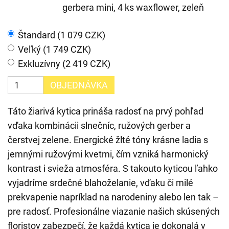
gerbera mini, 4 ks waxflower, zeleň
Štandard (1 079 CZK)
Veľký (1 749 CZK)
Exkluzívny (2 419 CZK)
OBJEDNÁVKA
Táto žiarivá kytica prináša radosť na prvý pohľad
vďaka kombinácii slnečníc, ružových gerber a
čerstvej zelene. Energické žlté tóny krásne ladia s
jemnými ružovými kvetmi, čím vzniká harmonický
kontrast i svieža atmosféra. S takouto kyticou ľahko
vyjadríme srdečné blahoželanie, vďaku či milé
prekvapenie napríklad na narodeniny alebo len tak –
pre radosť. Profesionálne viazanie našich skúsených
floristov zabezpečí, že každá kytica je dokonalá v