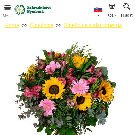
Objednávky prijímame prostredníctvom nášho e-shopu.
Najskorší možný termín doručenia je od 11.8.2026 z
dôvodu dovolenky.
Košík
Hľadať
Menu
Home
Slnečnice
Slnečnice a alstrometria