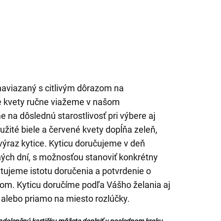
naviazaný s citlivým dôrazom na
e kvety ručne viažeme v našom
 na dôslednú starostlivosť pri výbere aj
ité biele a červené kvety dopĺňa zeleň,
výraz kytice. Kyticu doručujeme v deň
ých dní, s možnosťou stanoviť konkrétny
tujeme istotu doručenia a potvrdenie o
om. Kyticu doručíme podľa Vášho želania aj
 alebo priamo na miesto rozlúčky.
ndolenčnú kartičku môžete doplniť v poslednom kroku