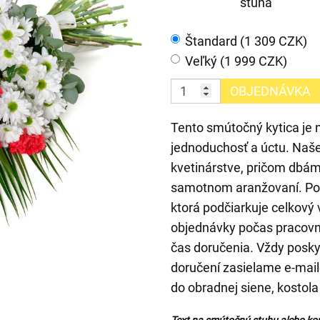
stuha
Štandard (1 309 CZK)
Veľký (1 999 CZK)
OBJEDNÁVKA
Tento smútočný kytica je 
jednoduchosť a úctu. Naš
kvetinárstve, pričom dbáme
samotnom aranžovaní. Použ
ktorá podčiarkuje celkový 
objednávky počas pracovn
čas doručenia. Vždy posky
doručení zasielame e-mail
do obradnej siene, kostola
Text na smútočnú stuhu alebo ko