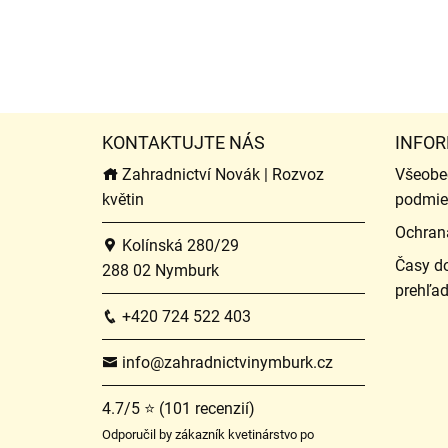
KONTAKTUJTE NÁS
INFOR
Zahradnictví Novák | Rozvoz
Všeobe
květin
podmie
Ochran
Kolínská 280/29
Časy do
288 02 Nymburk
prehľa
+420 724 522 403
info@zahradnictvinymburk.cz
4.7/5 ⭐ (101 recenzií)
Odporučil by zákazník kvetinárstvo po