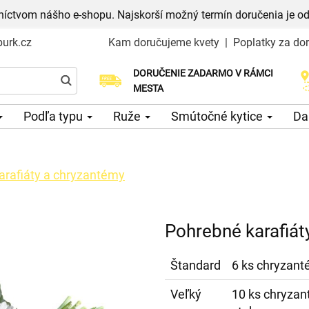
níctvom nášho e-shopu. Najskorší možný termín doručenia je od
urk.cz
Kam doručujeme kvety
|
Poplatky za do
DORUČENIE ZADARMO V RÁMCI
Vyberte si dátum doručenia
MESTA
Podľa typu
Ruže
Smútočné kytice
Da
arafiáty a chryzantémy
Pohrebné karafiát
Štandard
6 ks chryzant
Veľký
10 ks chryzan