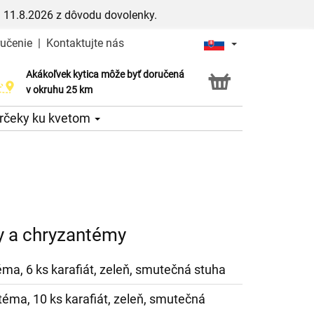
 11.8.2026 z dôvodu dovolenky.
ručenie
|
Kontaktujte nás
Akákoľvek kytica môže byť doručená
Služba Click & Collect
v okruhu 25 km
rčeky ku kvetom
y a chryzantémy
éma, 6 ks karafiát, zeleň, smutečná stuha
téma, 10 ks karafiát, zeleň, smutečná