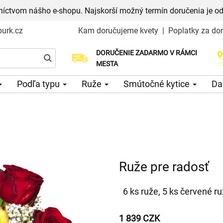
níctvom nášho e-shopu. Najskorší možný termín doručenia je od
urk.cz
Kam doručujeme kvety
|
Poplatky za do
DORUČENIE ZADARMO V RÁMCI
Vyberte si dátum doručenia
MESTA
Podľa typu
Ruže
Smútočné kytice
Da
Ruže pre radosť
6 ks ruže, 5 ks červené ru
1 839 CZK