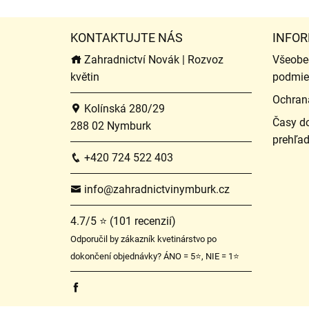
KONTAKTUJTE NÁS
INFOR
Zahradnictví Novák | Rozvoz
Všeobe
květin
podmie
Ochran
Kolínská 280/29
Časy do
288 02 Nymburk
prehľa
+420 724 522 403
info@zahradnictvinymburk.cz
4.7/5 ⭐ (101 recenzií)
Odporučil by zákazník kvetinárstvo po
dokončení objednávky? ÁNO = 5⭐, NIE = 1⭐