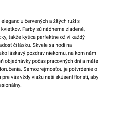
 eleganciu červených a žltých ruží s
kvietkov. Farby sú nádherne zladené,
cky, takže kytica perfektne oživí každý
radosť či lásku. Skvele sa hodí na
o ako láskavý pozdrav niekomu, na kom nám
deň objednávky počas pracovných dní a máte
doručenia. Samozrejmosťou je potvrdenie o
pre vás vždy viažu naši skúsení floristi, aby
esionálny.