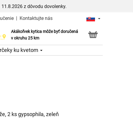
 11.8.2026 z dôvodu dovolenky.
ručenie
|
Kontaktujte nás
Akákoľvek kytica môže byť doručená
Služba Click & Collect
v okruhu 25 km
rčeky ku kvetom
že, 2 ks gypsophila, zeleň