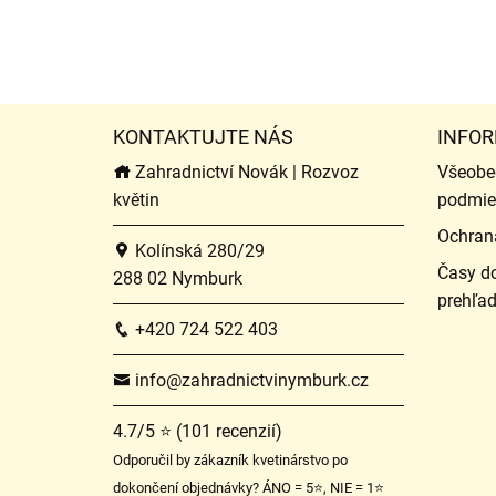
KONTAKTUJTE NÁS
INFOR
Zahradnictví Novák | Rozvoz
Všeobe
květin
podmie
Ochran
Kolínská 280/29
Časy do
288 02 Nymburk
prehľa
+420 724 522 403
info@zahradnictvinymburk.cz
4.7/5 ⭐ (101 recenzií)
Odporučil by zákazník kvetinárstvo po
dokončení objednávky? ÁNO = 5⭐, NIE = 1⭐