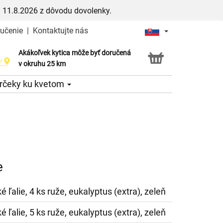
 11.8.2026 z dôvodu dovolenky.
ručenie
|
Kontaktujte nás
Akákoľvek kytica môže byť doručená
Služba Click & Collect
v okruhu 25 km
rčeky ku kvetom
e
é ľalie, 4 ks ruže, eukalyptus (extra), zeleň
é ľalie, 5 ks ruže, eukalyptus (extra), zeleň