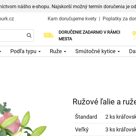
níctvom nášho e-shopu. Najskorší možný termín doručenia je od
urk.cz
Kam doručujeme kvety
|
Poplatky za do
DORUČENIE ZADARMO V RÁMCI
Vyberte si dátum doručenia
MESTA
Podľa typu
Ruže
Smútočné kytice
Da
Ružové ľalie a ruž
Štandard
2 ks kráľovsk
Veľký
3 ks kráľovsk