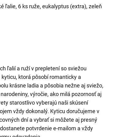
é ľalie, 6 ks ruže, eukalyptus (extra), zeleň
ľalií a ruží v prepletení so sviežou
kyticu, ktorá pôsobí romanticky a
olu krásne ladia a pôsobia nežne aj sviežo,
narodeniny, výročie, ako milá pozornosť aj
ty starostlivo vyberajú naši skúsení
 dojem vždy dokonalý. Kyticu doručujeme v
ovných dní a vybrať si môžete aj presný
 dostanete potvrdenie e-mailom a vždy
ormu odovzdania.