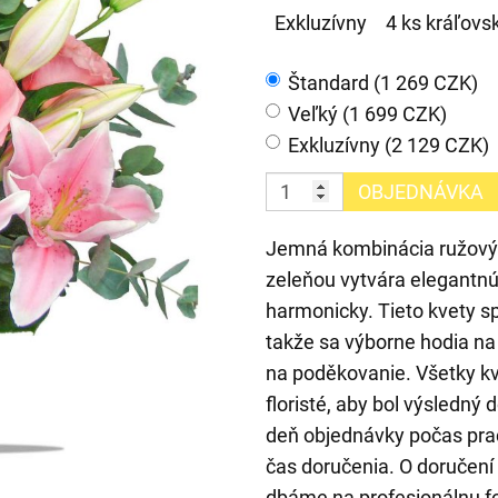
Exkluzívny
4 ks kráľovsk
Štandard (1 269 CZK)
Veľký (1 699 CZK)
Exkluzívny (2 129 CZK)
OBJEDNÁVKA
Jemná kombinácia ružových 
zeleňou vytvára elegantnú 
harmonicky. Tieto kvety sp
takže sa výborne hodia na 
na poděkovanie. Všetky kve
floristé, aby bol výsledný
deň objednávky počas prac
čas doručenia. O doručení
dbáme na profesionálnu f