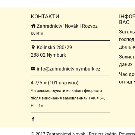
КОНТАКТИ
ІНФО
ВАС
Zahradnictví Novák | Rozvoz
Загаль
květin
господ
діяльн
Kolínská 280/29
288 02 Nymburk
Захист
даних
info@zahradnictvinymburk.cz
Час до
огляд 
4.7/5 ⭐ (101 відгуків)
Чи рекомендуватиме клієнт флориста
після виконання замовлення? ТАК = 5⭐,
НІ = 1⭐
© 2017 Zahradnictví Novák | Rozvoz květin. Powere