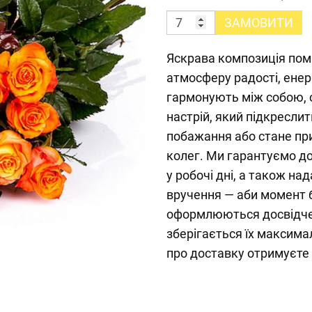
ЗАМОВИТИ
Яскрава композиція пом
атмосферу радості, енерг
гармонують між собою, 
настрій, який підкресли
побажання або стане пр
колег. Ми гарантуємо д
у робочі дні, а також н
вручення — аби момент б
оформлюються досвідче
зберігається їх максима
про доставку отримуєте