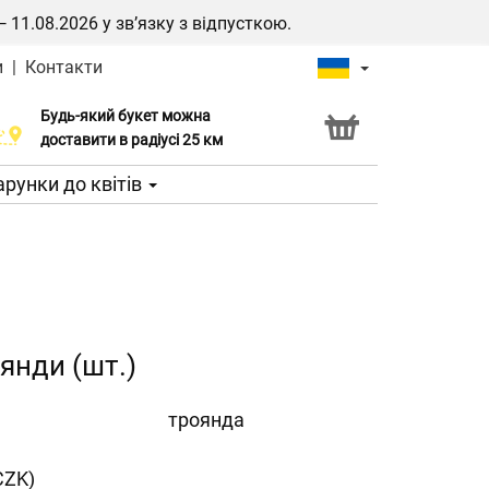
1.08.2026 у зв’язку з відпусткою.
и
|
Контакти
Будь-який букет можна
Послуга Click & Collect
доставити в радіусі 25 км
рунки до квітів
янди (шт.)
троянда
CZK)