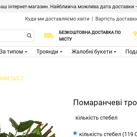
ш інтернет-магазин. Найближча можлива дата доставки — 1
Куди ми доставляємо квіти
|
Вартість доставк
БЕЗКОШТОВНА ДОСТАВКА ПО
Виберіть дату доставки
МІСТУ
За типом
Троянди
Жалобні букети
Пода
нди (шт.)
Помаранчеві тро
кількість стебел
кількість стебел (119 