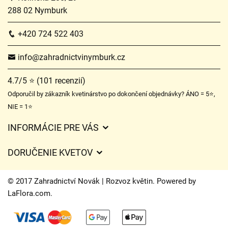
288 02 Nymburk
+420 724 522 403
info@zahradnictvinymburk.cz
4.7/5 ⭐ (101 recenzií)
Odporučil by zákazník kvetinárstvo po dokončení objednávky? ÁNO = 5⭐,
NIE = 1⭐
INFORMÁCIE PRE VÁS
Všeobecné obchodné podmienky
DORUČENIE KVETOV
Ochrana osobných údajov
Poplatky za doručenie
Časy doručenia kvetov – prehľad možností
© 2017 Zahradnictví Novák | Rozvoz květin. Powered by
Kam doručujeme kvety
LaFlora.com
.
Súbory cookie
Kontaktujte nás