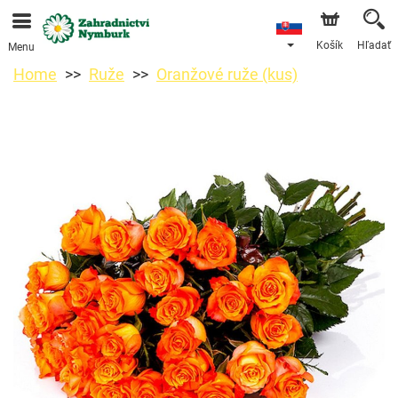
Objednávky prijímame prostredníctvom nášho e-shopu.
Najskorší možný termín doručenia je od 11.8.2026 z
dôvodu dovolenky.
Košík
Hľadať
Menu
Home
Ruže
Oranžové ruže (kus)