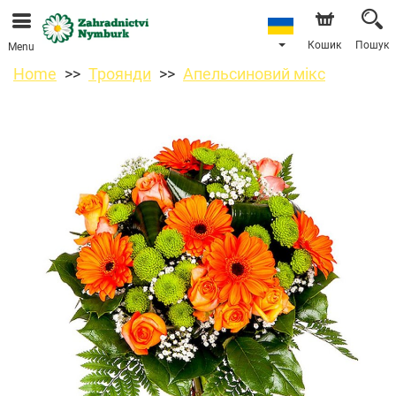
Ми приймаємо замовлення через наш інтернет-
магазин. Найближча можлива дата доставки —
11.08.2026 у зв’язку з відпусткою.
Кошик
Пошук
Menu
Home
Троянди
Апельсиновий мікс