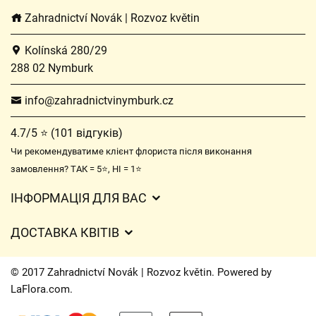
Zahradnictví Novák | Rozvoz květin
Kolínská 280/29
288 02 Nymburk
info@zahradnictvinymburk.cz
4.7/5 ⭐ (101 відгуків)
Чи рекомендуватиме клієнт флориста після виконання
замовлення? ТАК = 5⭐, НІ = 1⭐
ІНФОРМАЦІЯ ДЛЯ ВАС
Загальні умови ведення господарської діяльності
ДОСТАВКА КВІТІВ
Захист персональних даних
Вартість доставки
Час доставки квітів – огляд можливостей
© 2017 Zahradnictví Novák | Rozvoz květin. Powered by
Куди ми доставляємо квіти
LaFlora.com
.
Файли cookie