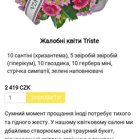
Жалобні квіти Triste
10 сантіні (хризантема), 5 звіробій звіробій
(гіперікум), 10 гвоздика, 10 гербера міні,
стрічка симпатії, зелені наповнювачі
2 419 CZK
ЗАМОВИТИ
Сумний момент прощання іноді потребує тихого
та гідного жесту. У нашому квітковому салоні ми
дбайливо створюємо цей траурний букет,