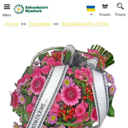
Ми приймаємо замовлення через наш інтернет-
магазин. Найближча можлива дата доставки —
11.08.2026 у зв’язку з відпусткою.
Кошик
Пошук
Menu
Home
Гвоздики
Жалобні квіти Triste