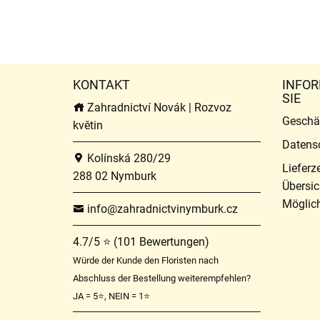
KONTAKT
INFOR
SIE
Zahradnictví Novák | Rozvoz
Geschä
květin
Datens
Kolínská 280/29
Lieferz
288 02 Nymburk
Übersic
Möglich
info@zahradnictvinymburk.cz
4.7/5 ⭐ (101 Bewertungen)
Würde der Kunde den Floristen nach
Abschluss der Bestellung weiterempfehlen?
JA = 5⭐, NEIN = 1⭐