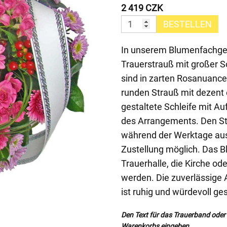
2 419 CZK
BESTELLEN
In unserem Blumenfachges
Trauerstrauß mit großer S
sind in zarten Rosanuance
runden Strauß mit dezent 
gestaltete Schleife mit Auf
des Arrangements. Den Str
während der Werktage aus
Zustellung möglich. Das B
Trauerhalle, die Kirche od
werden. Die zuverlässige A
ist ruhig und würdevoll ges
Den Text für das Trauerband oder d
Warenkorbs eingeben