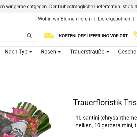
n wir gerne entgegen. Der frühestmögliche Liefertermin ist ab 
Wohin wir Blumen liefern
|
Liefergebühren
|
Wählen Sie Ihr Lieferdatum
KOSTENLOSE LIEFERUNG VOR ORT
Nach Typ
Rosen
Trauersträuße
Gesche
Trauerfloristik Tri
10 santini (chrysantheme
nelken, 10 gerbera mini, t