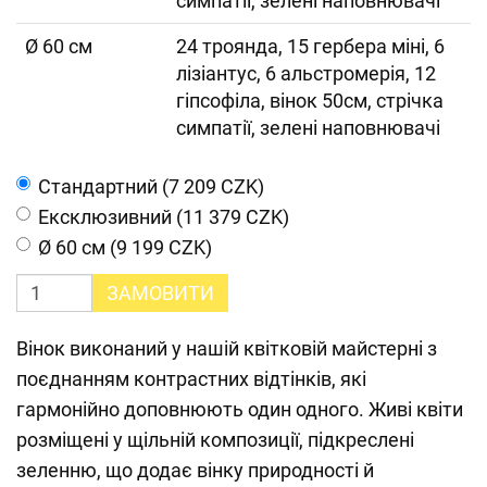
симпатії, зелені наповнювачі
Ø 60 см
24 троянда, 15 гербера міні, 6
лізіантус, 6 альстромерія, 12
гіпсофіла, вінок 50см, стрічка
симпатії, зелені наповнювачі
Cтандартний (7 209 CZK)
Ексклюзивний (11 379 CZK)
Ø 60 см (9 199 CZK)
ЗАМОВИТИ
Вінок виконаний у нашій квітковій майстерні з
поєднанням контрастних відтінків, які
гармонійно доповнюють один одного. Живі квіти
розміщені у щільній композиції, підкреслені
зеленню, що додає вінку природності й