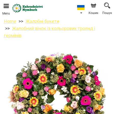
Ми приймаємо замовлення через наш інтернет-
магазин. Найближча можлива дата доставки —
11.08.2026 у зв’язку з відпусткою.
Кошик
Пошук
Menu
Home
Жалобні букети
Жалобний вінок із кольорових троянд і
гермінів