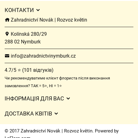
КОНТАКТИ
Zahradnictví Novák | Rozvoz květin
Kolínská 280/29
288 02 Nymburk
info@zahradnictvinymburk.cz
4.7/5 ⭐ (101 відгуків)
Чи рекомендуватиме клієнт флориста після виконання
замовлення? ТАК = 5⭐, НІ = 1⭐
ІНФОРМАЦІЯ ДЛЯ ВАС
Загальні умови ведення господарської діяльності
ДОСТАВКА КВІТІВ
Захист персональних даних
Вартість доставки
Час доставки квітів – огляд можливостей
© 2017 Zahradnictví Novák | Rozvoz květin. Powered by
Куди ми доставляємо квіти