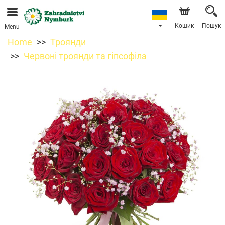
Ми приймаємо замовлення через наш інтернет-
магазин. Найближча можлива дата доставки —
11.08.2026 у зв’язку з відпусткою.
Кошик
Пошук
Menu
Home
Троянди
Червоні троянди та гіпсофіла