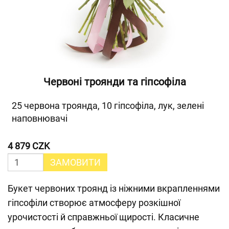
Червоні троянди та гіпсофіла
25 червона троянда, 10 гіпсофіла, лук, зелені
наповнювачі
4 879 CZK
ЗАМОВИТИ
Букет червоних троянд із ніжними вкрапленнями
гіпсофіли створює атмосферу розкішної
урочистості й справжньої щирості. Класичне