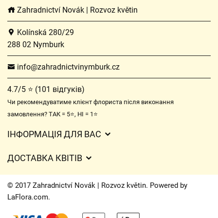
Zahradnictví Novák | Rozvoz květin
Kolínská 280/29
288 02 Nymburk
info@zahradnictvinymburk.cz
4.7/5 ⭐ (101 відгуків)
Чи рекомендуватиме клієнт флориста після виконання
замовлення? ТАК = 5⭐, НІ = 1⭐
ІНФОРМАЦІЯ ДЛЯ ВАС
Загальні умови ведення господарської діяльності
ДОСТАВКА КВІТІВ
Захист персональних даних
Вартість доставки
Час доставки квітів – огляд можливостей
© 2017 Zahradnictví Novák | Rozvoz květin. Powered by
Куди ми доставляємо квіти
LaFlora.com
.
Файли cookie