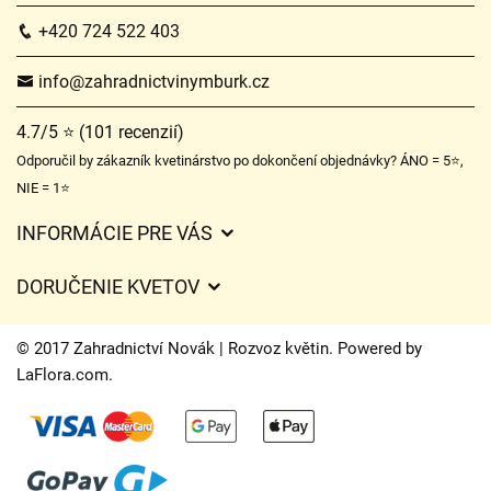
+420 724 522 403
info@zahradnictvinymburk.cz
4.7/5 ⭐ (101 recenzií)
Odporučil by zákazník kvetinárstvo po dokončení objednávky? ÁNO = 5⭐,
NIE = 1⭐
INFORMÁCIE PRE VÁS
Všeobecné obchodné podmienky
DORUČENIE KVETOV
Ochrana osobných údajov
Poplatky za doručenie
Časy doručenia kvetov – prehľad možností
© 2017 Zahradnictví Novák | Rozvoz květin. Powered by
Kam doručujeme kvety
LaFlora.com
.
Súbory cookie
Kontaktujte nás