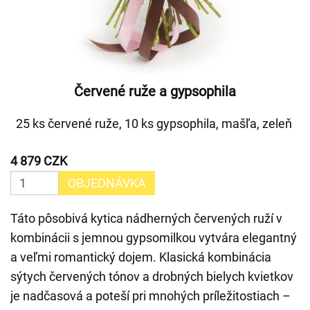
Červené ruže a gypsophila
25 ks červené ruže, 10 ks gypsophila, mašľa, zeleň
4 879 CZK
OBJEDNÁVKA
Táto pôsobivá kytica nádherných červených ruží v
kombinácii s jemnou gypsomilkou vytvára elegantný
a veľmi romantický dojem. Klasická kombinácia
sýtych červených tónov a drobných bielych kvietkov
je nadčasová a poteší pri mnohých príležitostiach –