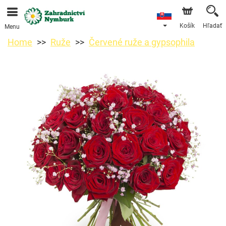
Objednávky prijímame prostredníctvom nášho e-shopu.
Najskorší možný termín doručenia je od 11.8.2026 z
dôvodu dovolenky.
Košík
Hľadať
Menu
Home
Ruže
Červené ruže a gypsophila