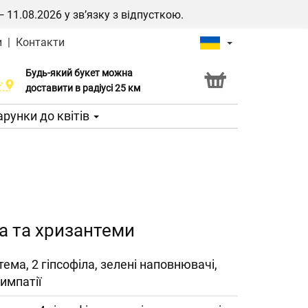
1.08.2026 у зв’язку з відпусткою.
и
|
Контакти
Будь-який букет можна
Послуга Click & Collect
доставити в радіусі 25 км
рунки до квітів
ла та хризантеми
тема, 2 гіпсофіла, зелені наповнювачі,
симпатії