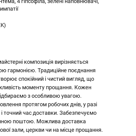
нтема, 4 гіпсофіла, зелені наповнювачі,
симпатії
ZK)
майстерні композиція вирізняється
ою гармонією. Традиційне поєднання
створює спокійний і чистий вигляд, що
жливість моменту прощання. Кожен
підбираємо з особливою увагою.
влення протягом робочих днів, у разі
і точний час доставки. Забезпечуємо
нною поштою. Можлива доставка
вої зали, церкви чи на місце прощання.