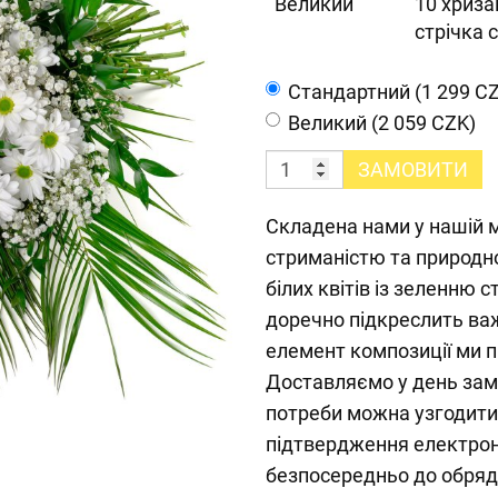
Великий
10 хриза
стрічка 
Cтандартний (1 299 C
Великий (2 059 CZK)
ЗАМОВИТИ
Складена нами у нашій 
стриманістю та природн
білих квітів із зеленню 
доречно підкреслить ва
елемент композиції ми 
Доставляємо у день замо
потреби можна узгодити 
підтвердження електро
безпосередньо до обрядо