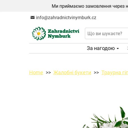
Ми приймаємо замовлення через на
info@zahradnictvinymburk.cz
За нагодою
Home
Жалобні букети
Траурна гі