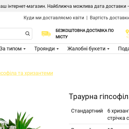
ш інтернет-магазин. Найближча можлива дата доставки — 1
Куди ми доставляємо квіти
|
Вартість доставк
БЕЗКОШТОВНА ДОСТАВКА ПО
Виберіть дату доставки
МІСТУ
За типом
Троянди
Жалобні букети
Пода
псофіла та хризантеми
Траурна гіпсофі
Cтандартний
6 хризан
стрічка 