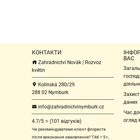
КОНТАКТИ
ІНФО
ВАС
Zahradnictví Novák | Rozvoz
Загаль
květin
господ
діяльн
Kolínská 280/29
288 02 Nymburk
Захист
даних
info@zahradnictvinymburk.cz
Час до
огляд 
4.7/5 ⭐ (101 відгуків)
Чи рекомендуватиме клієнт флориста
після виконання замовлення? ТАК = 5⭐,