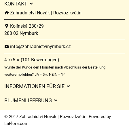
KONTAKT
Zahradnictví Novák | Rozvoz květin
Kolínská 280/29
288 02 Nymburk
info@zahradnictvinymburk.cz
4.7/5 ⭐ (101 Bewertungen)
Würde der Kunde den Floristen nach Abschluss der Bestellung
weiterempfehlen? JA = 5⭐, NEIN = 1⭐
INFORMATIONEN FÜR SIE
Geschäftsbedingungen
BLUMENLIEFERUNG
Datenschutz
Liefergebühren
Lieferzeiten für Blumen – Übersicht der Möglichkeiten
© 2017 Zahradnictví Novák | Rozvoz květin. Powered by
Wohin wir Blumen liefern
LaFlora.com
.
Cookies