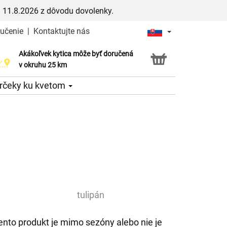
 11.8.2026 z dôvodu dovolenky.
ručenie
|
Kontaktujte nás
Akákoľvek kytica môže byť doručená
Služba Click & Collect
v okruhu 25 km
rčeky ku kvetom
tulipán
ento produkt je mimo sezóny alebo nie je