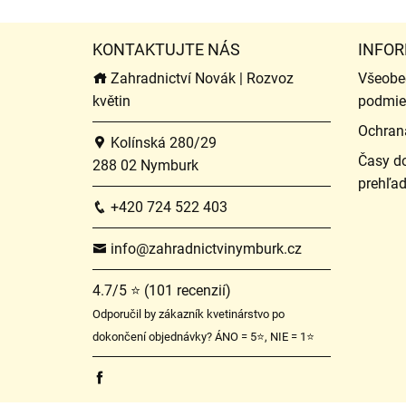
KONTAKTUJTE NÁS
INFOR
Zahradnictví Novák | Rozvoz
Všeobe
květin
podmie
Ochran
Kolínská 280/29
Časy do
288 02 Nymburk
prehľa
+420 724 522 403
info@zahradnictvinymburk.cz
4.7/5 ⭐ (101 recenzií)
Odporučil by zákazník kvetinárstvo po
dokončení objednávky? ÁNO = 5⭐, NIE = 1⭐