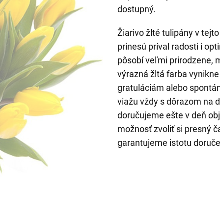
dostupný.
Žiarivo žlté tulipány v tejt
prinesú príval radosti i o
pôsobí veľmi prirodzene, 
výrazná žltá farba vynikn
gratuláciám alebo spontá
viažu vždy s dôrazom na de
doručujeme ešte v deň ob
možnosť zvoliť si presný č
garantujeme istotu doruče