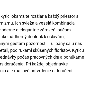
o kytici okamžite rozžiaria každý priestor a
ptimizmu. Ich svieža a veselá kombinácia
moderne a elegantne zároveň, pričom
e ako nádherný doplnok k oslavám,
nnym gestám pozornosti. Tulipány sa u nás
tail, pod rukami skúsených floristov. Kyticu
jednávky počas pracovných dní a ponúkame
as doručenia. Pri každej objednávke
nia a e-mailové potvrdenie o doručení.