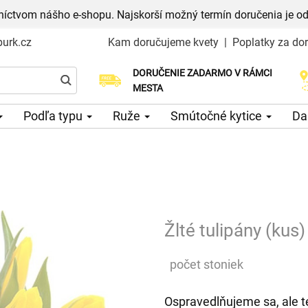
níctvom nášho e-shopu. Najskorší možný termín doručenia je od
urk.cz
Kam doručujeme kvety
|
Poplatky za do
DORUČENIE ZADARMO V RÁMCI
Vyberte si dátum doručenia
MESTA
Podľa typu
Ruže
Smútočné kytice
Da
Žlté tulipány (kus)
počet stoniek
Ospravedlňujeme sa, ale t