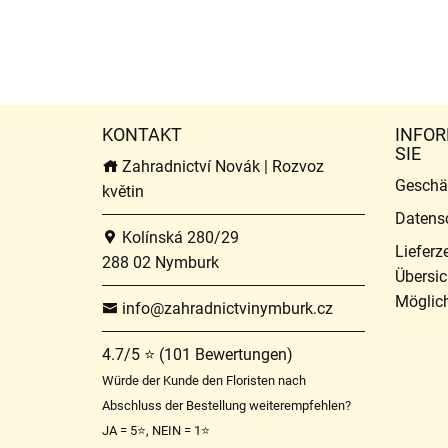
KONTAKT
INFOR
SIE
Zahradnictví Novák | Rozvoz
Geschä
květin
Datens
Kolínská 280/29
Lieferz
288 02 Nymburk
Übersic
Möglich
info@zahradnictvinymburk.cz
4.7/5 ⭐ (101 Bewertungen)
Würde der Kunde den Floristen nach
Abschluss der Bestellung weiterempfehlen?
JA = 5⭐, NEIN = 1⭐