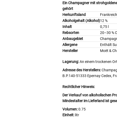
Ein Champagner mit strohgoldener 
gehört
Herkunftsland
Frankreic
Alkoholgehalt (Alkohol)
12 %
Inhalt
0,75 l
Rebsorten
20–30 % C
Anbaugebiet
Champag
Allergene
Enthält Sul
Hersteller
Moët & C
Lagerung:
An einem trockenen Ort
Adresse des Herstellers:
Champagn
B.P.140-51333 Epernay Cedex, Fr
Rechtlicher Hinweis:
Der Verkauf von alkoholischen Pr
Mindestalter im Lieferland ist ges
Volumen:
0.75
Einheit:
litr