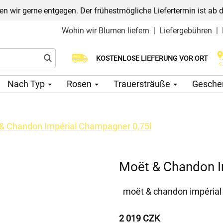
n wir gerne entgegen. Der frühestmögliche Liefertermin ist ab 
Wohin wir Blumen liefern
|
Liefergebühren
|
Wählen Sie Ihr Lieferdatum
KOSTENLOSE LIEFERUNG VOR ORT
Nach Typ
Rosen
Trauersträuße
Gesche
& Chandon Impérial Champagner 0,75l
Moët & Chandon I
moët & chandon impéria
2 019 CZK