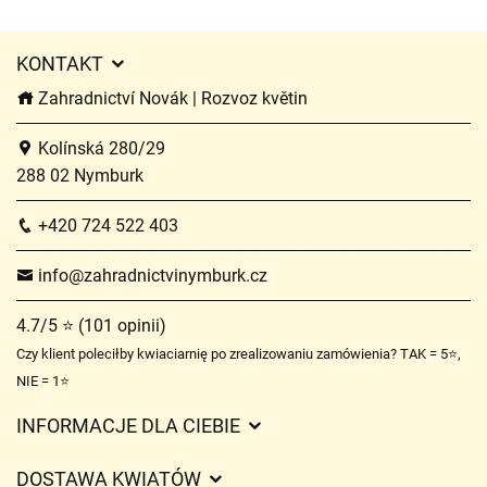
KONTAKT
Zahradnictví Novák | Rozvoz květin
Kolínská 280/29
288 02 Nymburk
+420 724 522 403
info@zahradnictvinymburk.cz
4.7/5 ⭐ (101 opinii)
Czy klient poleciłby kwiaciarnię po zrealizowaniu zamówienia? TAK = 5⭐,
NIE = 1⭐
INFORMACJE DLA CIEBIE
Regulamin sklepu internetowego
DOSTAWA KWIATÓW