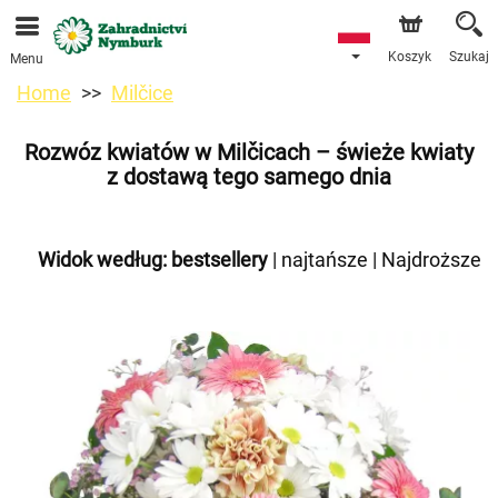
Przyjmujemy zamówienia za pośrednictwem naszego
sklepu internetowego. Najbliższy możliwy termin dostawy
to 11.08.2026 z powodu urlopu.
Koszyk
Szukaj
Menu
Home
Milčice
Rozwóz kwiatów w Milčicach – świeże kwiaty
z dostawą tego samego dnia
Widok według:
bestsellery
|
najtańsze
|
Najdroższe