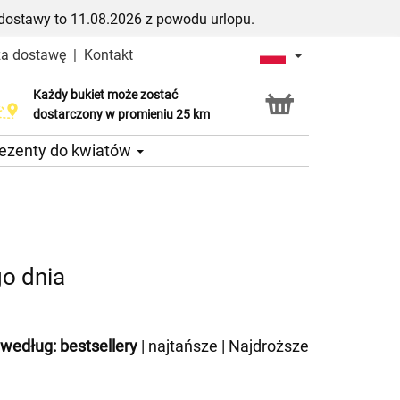
dostawy to 11.08.2026 z powodu urlopu.
za dostawę
|
Kontakt
Każdy bukiet może zostać
Usługa Click & Collect
dostarczony w promieniu 25 km
ezenty do kwiatów
o dnia
 według:
bestsellery
|
najtańsze
|
Najdroższe