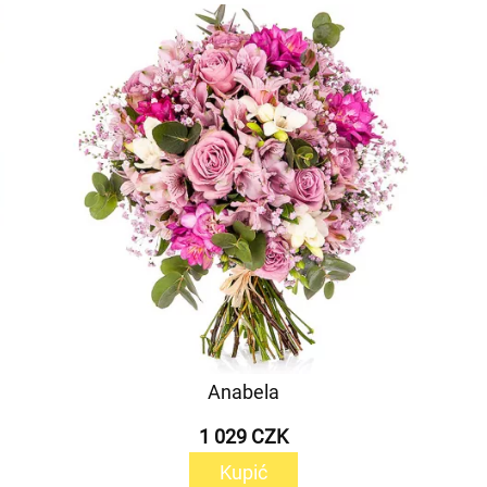
Anabela
1 029 CZK
Kupić