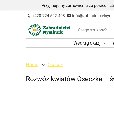
Przyjmujemy zamówienia za pośrednictw
+420 724 522 403
info@zahradnictvinymb
Według okazji
Home
Oseček
Rozwóz kwiatów Oseczka – św