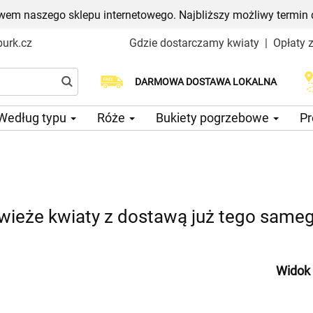
em naszego sklepu internetowego. Najbliższy możliwy termin 
urk.cz
Gdzie dostarczamy kwiaty
|
Opłaty 
Wybierz datę dostawy
DARMOWA DOSTAWA LOKALNA
Według typu
Róże
Bukiety pogrzebowe
Pr
ieże kwiaty z dostawą już tego sameg
Widok