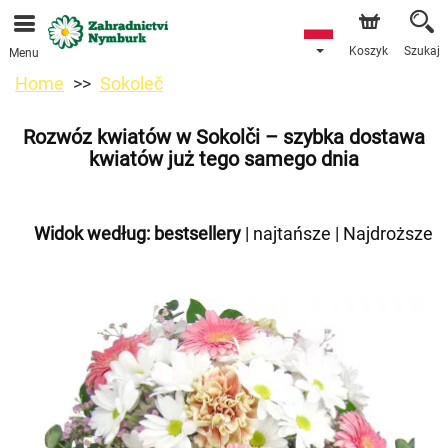
Przyjmujemy zamówienia za pośrednictwem naszego
sklepu internetowego. Najbliższy możliwy termin dostawy
to 11.08.2026 z powodu urlopu.
Koszyk
Szukaj
Menu
Home
Sokoleč
Rozwóz kwiatów w Sokolči – szybka dostawa
kwiatów już tego samego dnia
Widok według:
bestsellery
|
najtańsze
|
Najdroższe