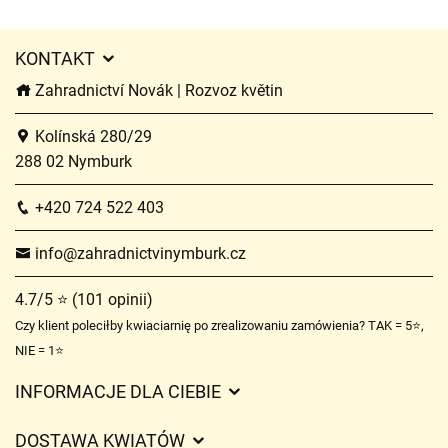
KONTAKT
Zahradnictví Novák | Rozvoz květin
Kolínská 280/29
288 02 Nymburk
+420 724 522 403
info@zahradnictvinymburk.cz
4.7/5 ⭐ (101 opinii)
Czy klient poleciłby kwiaciarnię po zrealizowaniu zamówienia? TAK = 5⭐,
NIE = 1⭐
INFORMACJE DLA CIEBIE
Regulamin sklepu internetowego
DOSTAWA KWIATÓW