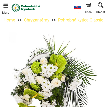
Objednávky prijímame prostredníctvom nášho e-shopu.
Najskorší možný termín doručenia je od 11.8.2026 z
dôvodu dovolenky.
Košík
Hľadať
Menu
Home
Chryzantémy
Pohrebná kytica Classic