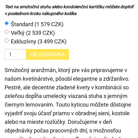
Text na smútočnú stuhu alebo kondolenčnú kartičku môžete doplniť
v poslednom kroku nákupného košíka
Štandard (1 579 CZK)
Veľký (2 539 CZK)
Exkluzívny (3 499 CZK)
OBJEDNÁVKA
Smútočný aranžmán, ktorý pre vás pripravujeme v
našom kvetinárstve, pôsobí elegantne a zdržanlivo.
Pestré, ale decentne zladené kvety v kombinácii so
zeleňou dopĺňa umelecky viazaná stuha s jemným
čiernym lemovaním. Touto kyticou môžete dôstojne
vyjadriť svoju účasť priamo v obradnej sieni, kostole
alebo na mieste rozlúčky. Doručujeme v deň
objednávky počas pracovných dní, s možnosťou