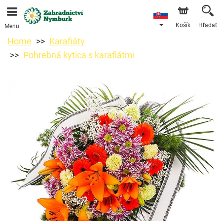
Objednávky prijímame prostredníctvom nášho e-shopu.
Najskorší možný termín doručenia je od 11.8.2026 z
dôvodu dovolenky.
Košík
Hľadať
Menu
Home
Karafiáty
Pohrebná kytica s karafiátmi