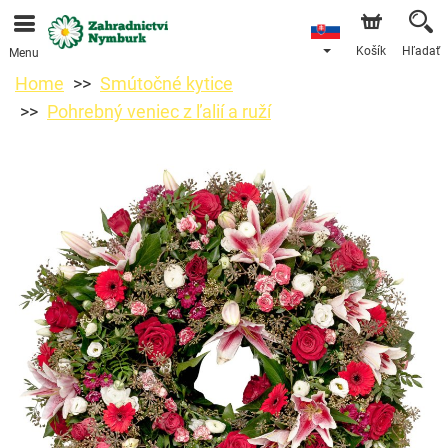
Objednávky prijímame prostredníctvom nášho e-shopu.
Najskorší možný termín doručenia je od 11.8.2026 z
dôvodu dovolenky.
Košík
Hľadať
Menu
Home
Smútočné kytice
Pohrebný veniec z ľalií a ruží