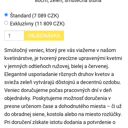
80cm, zeleň, smutečná stuha
Štandard (7 089 CZK)
Exkluzívny (11 809 CZK)
OBJEDNÁVKA
Smútočný veniec, ktorý pre vás viažeme v našom
kvetinárstve, je tvorený precízne upravenými kvetmi
v jemných odtieňoch ružovej, bielej a červenej.
Elegantné usporiadanie rôznych druhov kvetov a
svieža zeleň vytvárajú dôstojnú a decentnú ozdobu.
Veniec doručujeme počas pracovných dní v deň
objednávky. Poskytujeme možnosť doručenia v
presne určenom čase a dohodnutého miesta – či už
do obradnej siene, kostola alebo na miesto rozlúčky.
Pri doručení získate istotu dodania a potvrdenie o