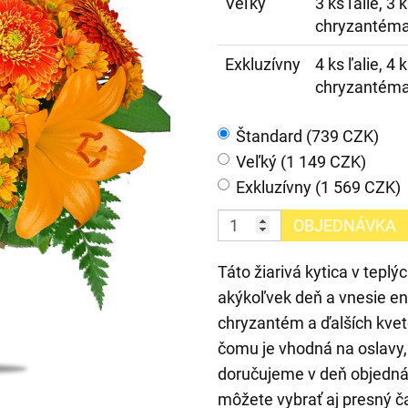
Veľký
3 ks ľalie, 3 
chryzantéma
Exkluzívny
4 ks ľalie, 4 
chryzantéma
Štandard (739 CZK)
Veľký (1 149 CZK)
Exkluzívny (1 569 CZK)
OBJEDNÁVKA
Táto žiarivá kytica v tepl
akýkoľvek deň a vnesie ene
chryzantém a ďalších kvet
čomu je vhodná na oslavy,
doručujeme v deň objednáv
môžete vybrať aj presný 