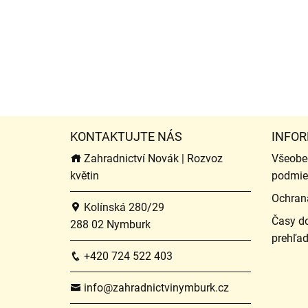
KONTAKTUJTE NÁS
INFOR
Zahradnictví Novák | Rozvoz
Všeobe
květin
podmie
Ochran
Kolínská 280/29
Časy do
288 02 Nymburk
prehľa
+420 724 522 403
info@zahradnictvinymburk.cz