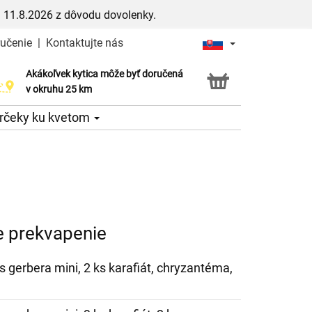
 11.8.2026 z dôvodu dovolenky.
ručenie
|
Kontaktujte nás
Akákoľvek kytica môže byť doručená
Služba Click & Collect
v okruhu 25 km
rčeky ku kvetom
e prekvapenie
 ks gerbera mini, 2 ks karafiát, chryzantéma,