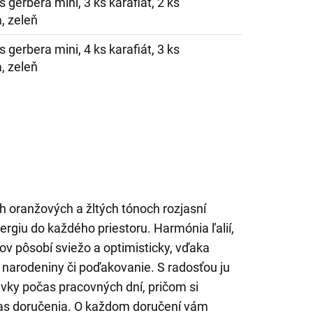
ks gerbera mini, 3 ks karafiát, 2 ks
, zeleň
ks gerbera mini, 4 ks karafiát, 3 ks
, zeleň
ých oranžových a žltých tónoch rozjasní
rgiu do každého priestoru. Harmónia ľalií,
ov pôsobí sviežo a optimisticky, vďaka
 narodeniny či poďakovanie. S radosťou ju
ky počas pracovných dní, pričom si
čas doručenia. O každom doručení vám