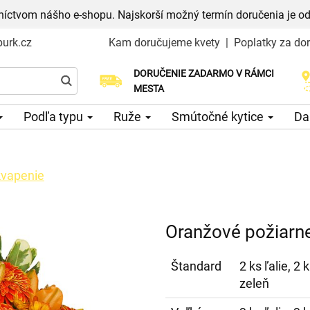
níctvom nášho e-shopu. Najskorší možný termín doručenia je od
urk.cz
Kam doručujeme kvety
|
Poplatky za do
DORUČENIE ZADARMO V RÁMCI
Vyberte si dátum doručenia
MESTA
Podľa typu
Ruže
Smútočné kytice
Da
kvapenie
Oranžové požiarn
Štandard
2 ks ľalie, 2
zeleň