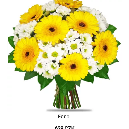
Елло.
629 CZK