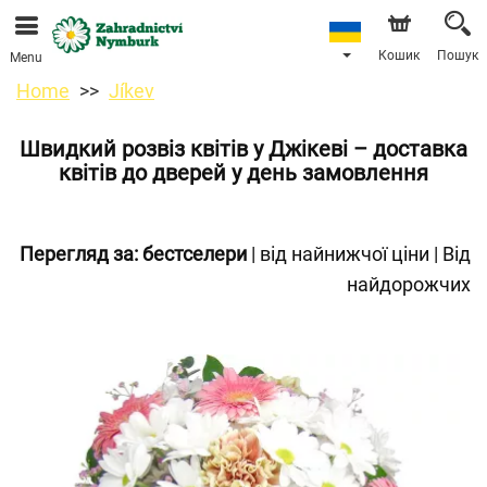
Ми приймаємо замовлення через наш інтернет-
магазин. Найближча можлива дата доставки —
11.08.2026 у зв’язку з відпусткою.
Кошик
Пошук
Menu
Home
Jíkev
Швидкий розвіз квітів у Джікеві – доставка
квітів до дверей у день замовлення
Перегляд за:
бестселери
|
від найнижчої ціни
|
Від
найдорожчих