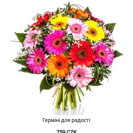
Герміні для радості
759 CZK