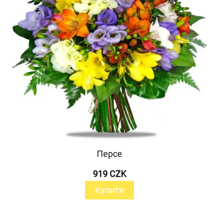
Персе
919 CZK
Купити