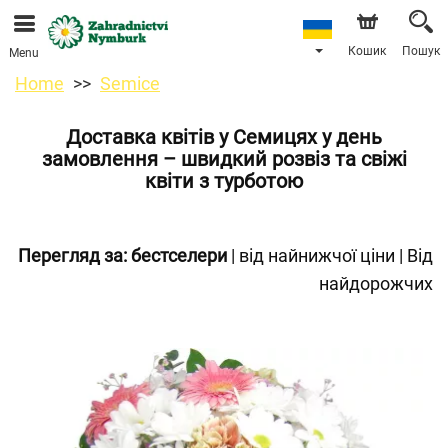
Ми приймаємо замовлення через наш інтернет-
магазин. Найближча можлива дата доставки —
11.08.2026 у зв’язку з відпусткою.
Кошик
Пошук
Menu
Home
Semice
Доставка квітів у Семицях у день
замовлення – швидкий розвіз та свіжі
квіти з турботою
Перегляд за:
бестселери
|
від найнижчої ціни
|
Від
найдорожчих